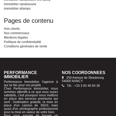
immobilier vandoeuvre
immobilier allamps
Pages de contenu
Avis clients
Nos commerciaux
Mentions légales
Politique de confidentialité
Conditions générales de vente
PERFORMANCE
NOS COORDONNÉES
IMMOBILIER
250 Avenue de Strasbourg
54000 NANCY
Performance Immobilier, l'agence à
qui se fier pour vos projets
Tél. : +33 3 83 46 93 36
Chez Performance Immobilier, nous
sommes attentifs à ce que vous soyez
satisfaits, c'est pourquoi nous mettons
en place des services premiums qui
sont : l'estimation gratuite, la mise en
place d'un camion de 30m3, mais
aussi d'un photographe professionnel
pour la mise en valeur de votre bien.
Pour vous assurer de trouver un