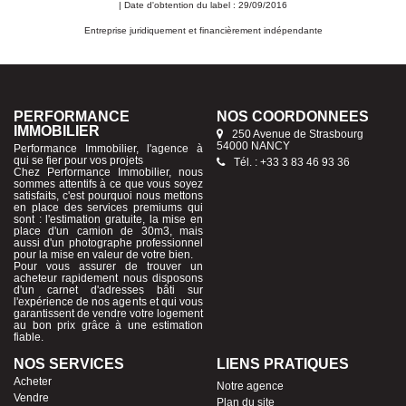
| Date d'obtention du label : 29/09/2016
Entreprise juridiquement et financièrement indépendante
PERFORMANCE
NOS COORDONNÉES
IMMOBILIER
250 Avenue de Strasbourg
54000 NANCY
Performance Immobilier, l'agence à
qui se fier pour vos projets
Tél. : +33 3 83 46 93 36
Chez Performance Immobilier, nous
sommes attentifs à ce que vous soyez
satisfaits, c'est pourquoi nous mettons
en place des services premiums qui
sont : l'estimation gratuite, la mise en
place d'un camion de 30m3, mais
aussi d'un photographe professionnel
pour la mise en valeur de votre bien.
Pour vous assurer de trouver un
acheteur rapidement nous disposons
d'un carnet d'adresses bâti sur
l'expérience de nos agents et qui vous
garantissent de vendre votre logement
au bon prix grâce à une estimation
fiable.
NOS SERVICES
LIENS PRATIQUES
Acheter
Notre agence
Vendre
Plan du site