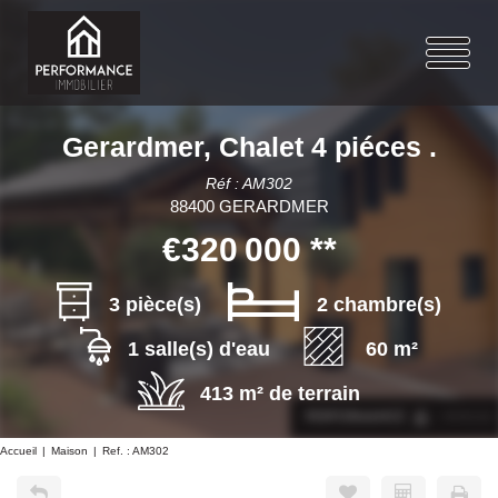
Gerardmer, Chalet 4 piéces .
Réf : AM302
88400 GERARDMER
€320 000
**
3 pièce(s)
2 chambre(s)
1 salle(s) d'eau
60 m²
413 m² de terrain
Accueil
Maison
Ref. : AM302