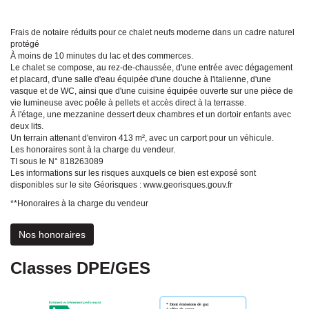
Frais de notaire réduits pour ce chalet neufs moderne dans un cadre naturel
protégé
À moins de 10 minutes du lac et des commerces.
Le chalet se compose, au rez-de-chaussée, d'une entrée avec dégagement
et placard, d'une salle d'eau équipée d'une douche à l'italienne, d'une
vasque et de WC, ainsi que d'une cuisine équipée ouverte sur une pièce de
vie lumineuse avec poêle à pellets et accès direct à la terrasse.
À l'étage, une mezzanine dessert deux chambres et un dortoir enfants avec
deux lits.
Un terrain attenant d'environ 413 m², avec un carport pour un véhicule.
Les honoraires sont à la charge du vendeur.
TI sous le N° 818263089
Les informations sur les risques auxquels ce bien est exposé sont
disponibles sur le site Géorisques : www.georisques.gouv.fr
**
Honoraires à la charge du vendeur
Nos honoraires
Classes DPE/GES