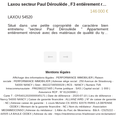
Laxou secteur Paul Déroulède , F3 entièrement rénové.
Appartement Nancy 1 pièce(s) 35 m2
00 €
108 000 €
NANCY 54000
bien
Nancy, Secteur Résidentiel, Au calme appartement standing
ent
de 35 m2 bien agencé, meublé et équipé, Comprenant une
type
entrée, une pièce à vivre donnant accès sur balcon ,une
salle de bain, un WC, un dressing . place de parking privatif,
on ,
Jardin collectif , Ascenseur. Proche des accès écoles, gares,
avec
bus, autoroute, école, IUFM, fac de lettres. Location possible
que)
650 euro Les honoraires sont à la charge du vendeur. TI
sous le N° 818263089 Les informations sur les risques
auxquels ce bien est exposé sont disponibles sur le site
Géorisques : www.georisques.gouv.fr
Mentions légales
Affichage des informations légales : PERFORMANCE IMMOBILIER | Raison
sociale : PERFORMANCE IMMOBILIER | Adresse siège social : 250 Avenue de Strasbourg -
54000 NANCY | Siret : 88222746500029 | RCS : NANCY | Numero TVA
Intracommunautaire : FR62882227465 | Forme juridique : SAS | Capital social : 1 000 |
Assurance RCP : N° 61243996 |
Carte T : CPI54012020000045171 | Date de délivrance : 2020-07-10 | Lieu de délivrance :
Nancy 54000 NANCY | Caisse de garantie financière : ALLIANZ IARD. | N° de caisse de garantie
: NC | Adresse caisse de garantie : 1 cours Michelet CS 30051 92076 PARIS LA DEFENSE
CEDEX | Montant de la garantie financière : NC | Nom du médiateur : Association
MEDIMMOCONSO | Adresse du médiateur : 1 Allée du Parc de Mesemena - Bât A - CS25222 -
44505 LA BAULE CEDEX | Adresse du site :
https://medimmoconso.fr/adresser-une-reclamation/