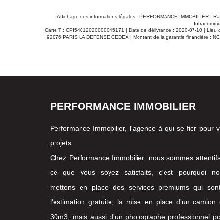
Affichage des informations légales : PERFORMANCE IMMOBILIER | Ra
Intracommun
Carte T : CPI54012020000045171 | Date de délivrance : 2020-07-10 | Lieu de
92076 PARIS LA DEFENSE CEDEX | Montant de la garantie financière : NC 
PERFORMANCE IMMOBILIER
Performance Immobilier, l'agence à qui se fier pour 
projets
Chez Performance Immobilier, nous sommes attentif
ce que vous soyez satisfaits, c'est pourquoi no
mettons en place des services premiums qui sont
l'estimation gratuite, la mise en place d'un camion
30m3, mais aussi d'un photographe professionnel p