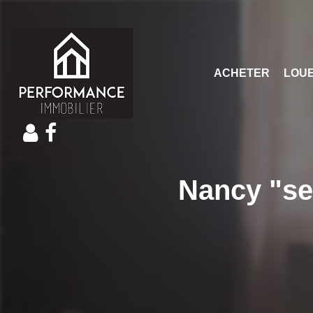
ACHETER
LOU
Nancy "se