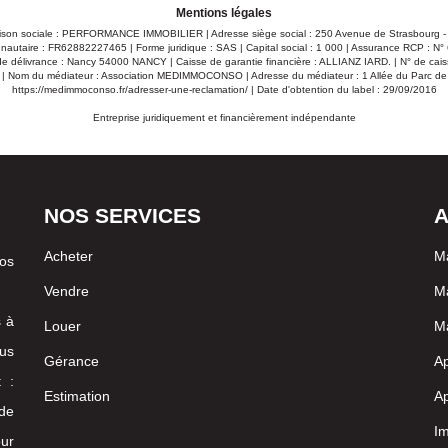
Mentions légales
ison sociale : PERFORMANCE IMMOBILIER | Adresse siège social : 250 Avenue de Strasbourg 
autaire : FR62882227465 | Forme juridique : SAS | Capital social : 1 000 | Assurance RCP : N
 délivrance : Nancy 54000 NANCY | Caisse de garantie financière : ALLIANZ IARD. | N° de caiss
| Nom du médiateur : Association MEDIMMOCONSO | Adresse du médiateur : 1 Allée du Parc d
https://medimmoconso.fr/adresser-une-reclamation/
| Date d'obtention du label : 29/09/2016
Entreprise juridiquement et financièrement indépendante
NOS SERVICES
A
Acheter
Ma
vos
Vendre
Ma
s à
Louer
Ma
us
Gérance
Ap
 :
Estimation
Ap
 de
I
our