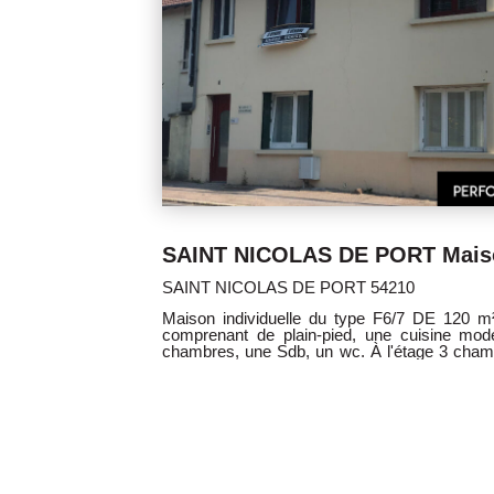
199 000 €
VARANGEVILLE 54110
elle de 514 m²
Maison indépendante de 6 pièces de 120 m²,
ur salon, deux
Comprenant, de plain-pied : une entrée,
 un bureau, un
buanderie avec une chaufferie et une salle d'e
êle à granulé.
garage. À l'étage; Un couloir, un Salon et 
 le N° 818 263
donnant accès sur un balcon orienté sud 
chambres, une salle de bain, un wc,. Com
toutes commodité . Agent commercial 