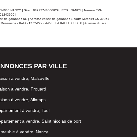
- 54000 NANCY | Siret : 88222746500029 | RCS : NANCY | Numero TVA
° 61243996 |
e de garantie : NC | Adresse caisse de garantie : 1 cours Michelet CS 30051
e Mesemena - Bât A - CS25222 - 44505 LA BAULE CEDEX | Adresse du site :
NNONCES PAR VILLE
ison à vendre, Malzeville
ison à vendre, Frouard
ison à vendre, Allamps
partement à vendre, Toul
partement à vendre, Saint nicolas de port
mmeuble à vendre, Nancy