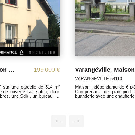
Varangéville, Maison Indép, 6 Pièces 120m² .,sur une parcelle de 371m²
140 000 €
SAINT NICOLAS DE PORT 5
 sur une parcelle de 371 m².
Maison individuelle du type
 une cuisine aménagée, une
comprenant de plain-pied, u
au, un toilette, une véranda, un
chambres, une Sdb, un wc. À 
un séjour( cheminée à l'âtre)
wc. Garage et sous-sol compl
. Une Cuisine équipée, deux
Contactez-moi aux 06 06 65 
ble isolé et aménagé. Proche
089
sous le N° 818263089