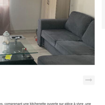
ges, comprenant une kitchenette ouverte sur pièce à vivre ,une