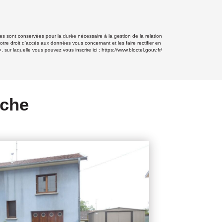
s sont conservées pour la durée nécessaire à la gestion de la relation
otre droit d'accès aux données vous concernant et les faire rectifier en
ur laquelle vous pouvez vous inscrire ici :
https://www.bloctel.gouv.fr/
rche
VENDU PAR 