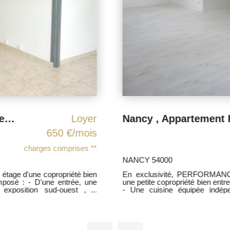
Nancy , Appartement F2 rénové avec Garage, Cave.
Loyer
490 €/mois
charges comprises **
NANCY 54000
, Appartement rénové dans
Appartement de type F3 rési
nier étage ( 3éme) comprenant :
entrée, un salon, une cuisin
de bains avec douche, deux c
toutes commodités, belle prestation. Loyer: 580 euro C
comprenant ( Eau froide, chauffage collectif au sol , eau chaude, entretien
i au : 0616383682
des communs ) Contactez moi au 07 68 65 94 73 Agent commercial sous le
N° 818263 089