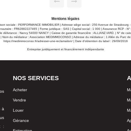
Mentions légales
ison sociale : PERFORMANCE IMMOBILIER | Adresse siège social : 250 Avenue de Strasbourg 
autaire : FR62882227465 | Forme juridique : SAS | Capital social : 1 000 | Assurance RCP : N
 délivrance : Nancy 54000 NANCY | Caisse de garantie financière : ALLIANZ IARD. | N° de caiss
| Nom du médiateur : Association MEDIMMOCONSO | Adresse du médiateur : 1 Allée du Parc d
https://medimmoconso.fr/adresser-une-reclamation/
| Date d'obtention du label : 29/09/2016
Entreprise juridiquement et financièrement indépendante
NOS SERVICES
A
Acheter
Ma
vos
Vendre
Ma
s à
Louer
M
us
Gérance
A
 :
Estimation
Ap