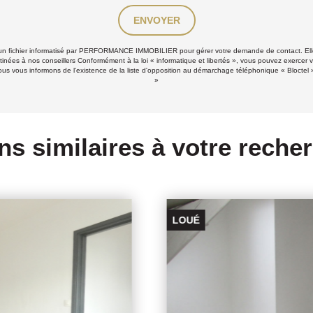
ENVOYER
ns un fichier informatisé par PERFORMANCE IMMOBILIER pour gérer votre demande de contact. Elle
stinées à nos conseillers Conformément à la loi « informatique et libertés », vous pouvez exercer v
 informons de l'existence de la liste d'opposition au démarchage téléphonique « Bloctel », s
»
ns similaires à votre reche
LOUE PAR L'AGENCE