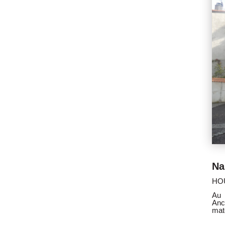
HOUDEMONT 54180
Au coeur du village de 
Ancienne maison de vigneron de type F
matériaux de qualités. Comprenant : Au rdc, une
un atelier accès jardin de 