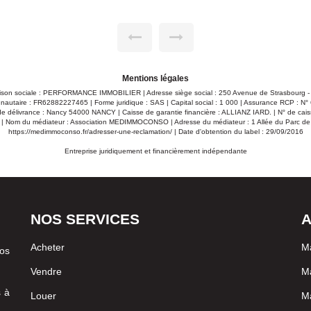
 cuisine équipée dinatoire ouverte sur un salon
salle de b
 avec poutre apparente donnant accès sur une
traversan
terrasse orientée sud/est . 2è é
t être coupé pour en faire une 3 iéme chambre.
chambres d
 commercial sous le N° 816 263 089 . Téléphone:
Chauffage 
 93 36
06 06 65 9
Mentions légales
ison sociale : PERFORMANCE IMMOBILIER | Adresse siège social : 250 Avenue de Strasbourg 
autaire : FR62882227465 | Forme juridique : SAS | Capital social : 1 000 | Assurance RCP : N
 délivrance : Nancy 54000 NANCY | Caisse de garantie financière : ALLIANZ IARD. | N° de caiss
| Nom du médiateur : Association MEDIMMOCONSO | Adresse du médiateur : 1 Allée du Parc d
https://medimmoconso.fr/adresser-une-reclamation/
| Date d'obtention du label : 29/09/2016
Entreprise juridiquement et financièrement indépendante
NOS SERVICES
A
Acheter
Ma
vos
Vendre
Ma
s à
Louer
Ma