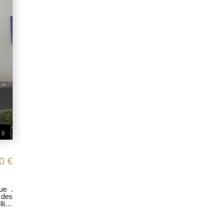
Nancy Houdemont Maison 5 pièce(s) 150 m2, terrasse, jardin.
270 000 €
NT 54180
du village de Houdemont, dans un environnement bucolique .
 de vigneron de type F6 de 150m² rénovée avec des
és. Comprenant : Au rdc, une entrée, une cave , un cellier,
accès jardin de 145m² avec un appentis 1 er étage: un couloir, une