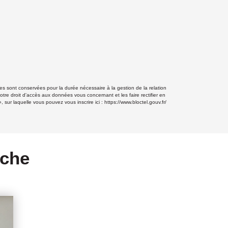
s sont conservées pour la durée nécessaire à la gestion de la relation
otre droit d'accès aux données vous concernant et les faire rectifier en
ur laquelle vous pouvez vous inscrire ici :
https://www.bloctel.gouv.fr/
rche
AR L'AGENCE