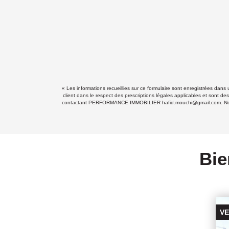
« Les informations recueillies sur ce formulaire sont enregistrées da
client dans le respect des prescriptions légales applicables et sont de
contactant PERFORMANCE IMMOBILIER hafid.mouchi@gmail.com. Nous vous
Bie
VENDU PAR L'AGENCE