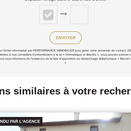
ENVOYER
ns un fichier informatisé par PERFORMANCE IMMOBILIER pour gérer votre demande de contact. Elle
stinées à nos conseillers Conformément à la loi « informatique et libertés », vous pouvez exercer v
 informons de l'existence de la liste d'opposition au démarchage téléphonique « Bloctel », s
»
ns similaires à votre reche
VENDU P