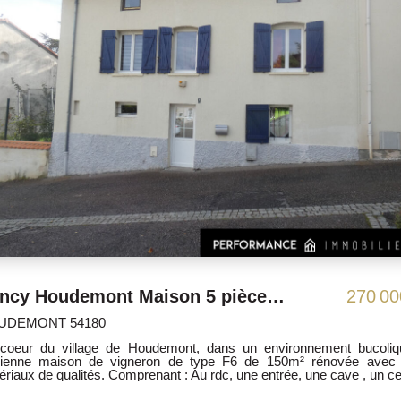
Nancy Houdemont Maison 5 pièce(s) 150 m2, terrasse, jardin.
270 000 €
HOUDEMO
Houdemont, dans un environnement bucolique .
Au coeur 
6 de 150m² rénovée avec des
Ancienne maison
 entrée, une cave , un cellier,
matériaux de qualit
145m² avec un appentis 1 er étage: un couloir, une
un atelier 