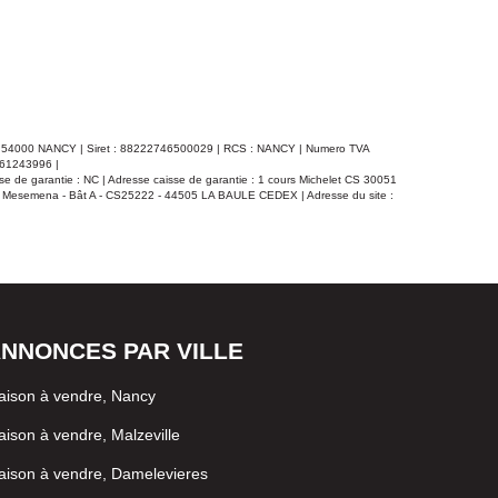
ain, un wc, une cuisine équipée dinatoire ouverte sur un salon
t et un séjour avec poutre apparente donnant accès sur une
tage : un escalier , une mezzanine, 2 grandes
ont une pouvant être coupé pour en faire une 3 iéme chambre.
au gaz . Agent commercial sous le N° 816 263 089 . Téléphone:
8 04 ou 03 83 46 93 36
- 54000 NANCY | Siret : 88222746500029 | RCS : NANCY | Numero TVA
° 61243996 |
e de garantie : NC | Adresse caisse de garantie : 1 cours Michelet CS 30051
e Mesemena - Bât A - CS25222 - 44505 LA BAULE CEDEX | Adresse du site :
NNONCES PAR VILLE
ison à vendre, Nancy
ison à vendre, Malzeville
ison à vendre, Damelevieres