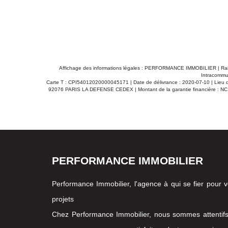
salle de bain, un wc, une
traversant et un séjour
terrasse orientée sud/est . 2è étage : un escalier , une mezzanine, 2 grandes
chambres dont une pouvan
Chauffage au gaz . Agent
06 06 65 98 04 ou 03 83 46
VENDU PAR L'AGENCE
Affichage des informations légales : PERFORMANCE IMMOBILIER | Ra
Intracommun
Carte T : CPI54012020000045171 | Date de délivrance : 2020-07-10 | Lieu de
92076 PARIS LA DEFENSE CEDEX | Montant de la garantie financière : NC 
PERFORMANCE IMMOBILIER
Performance Immobilier, l'agence à qui se fier pour 
projets
Chez Performance Immobilier, nous sommes attentif