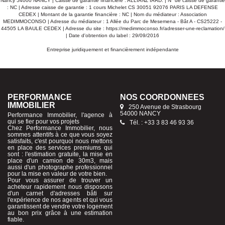
Nancy 54000 NANCY | Caisse de garantie financière : ALLIANZ IARD. | N° de caisse de garantie
: NC | Adresse caisse de garantie : 1 cours Michelet CS 30051 92076 PARIS LA DEFENSE
CEDEX | Montant de la garantie financière : NC | Nom du médiateur : Association
MEDIMMOCONSO | Adresse du médiateur : 1 Allée du Parc de Mesemena - Bât A - CS25222 -
44505 LA BAULE CEDEX | Adresse du site :
https://medimmoconso.fr/adresser-une-reclamation/
| Date d'obtention du label : 29/09/2016
Entreprise juridiquement et financièrement indépendante
PERFORMANCE
NOS COORDONNÉES
IMMOBILIER
250 Avenue de Strasbourg
54000 NANCY
Performance Immobilier, l'agence à
qui se fier pour vos projets
Tél. : +33 3 83 46 93 36
Chez Performance Immobilier, nous
sommes attentifs à ce que vous soyez
satisfaits, c'est pourquoi nous mettons
en place des services premiums qui
sont : l'estimation gratuite, la mise en
place d'un camion de 30m3, mais
aussi d'un photographe professionnel
pour la mise en valeur de votre bien.
Pour vous assurer de trouver un
acheteur rapidement nous disposons
d'un carnet d'adresses bâti sur
l'expérience de nos agents et qui vous
garantissent de vendre votre logement
au bon prix grâce à une estimation
fiable.