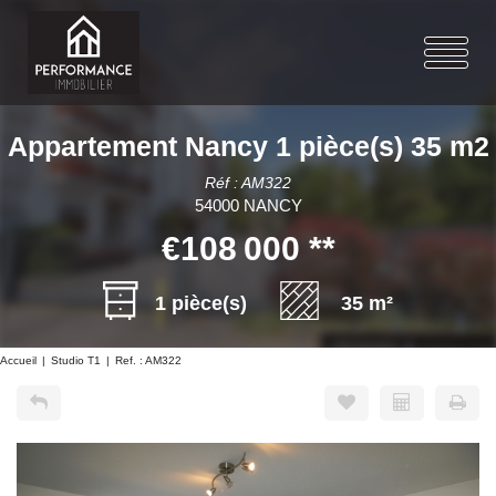
Appartement Nancy 1 pièce(s) 35 m2
Réf : AM322
54000 NANCY
€108 000
**
1 pièce(s)
35 m²
Accueil
Studio T1
Ref. : AM322