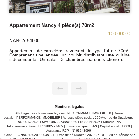
Appartement Nancy 4 pièce(s) 70m2
109 000 €
NANCY 54000
Appartement de caractère traversant de type F4 de 70m².
Comprenant une entrée, un couloir distribuant une cuisine
indépendante. Un salon, 3 chambres parquets chêne dont
une en enfilade. Une SDB avec douche et baignoire. TI sous
le N° 818263089 Honoraire charge vendeur/acquereur Les
informations sur les risques auxquels ce bien est exposé
sont disponibles sur le site Géorisques
www.georisques.gouv.fr
Mentions légales
Affichage des informations légales : PERFORMANCE IMMOBILIER | Raison
sociale : PERFORMANCE IMMOBILIER | Adresse siège social : 250 Avenue de Strasbourg -
54000 NANCY | Siret : 88222746500029 | RCS : NANCY | Numero TVA
Intracommunautaire : FR62882227465 | Forme juridique : SAS | Capital social : 1 000 |
Assurance RCP : N° 61243996 |
Carte T : CPI54012020000045171 | Date de délivrance : 2020-07-10 | Lieu de délivrance :