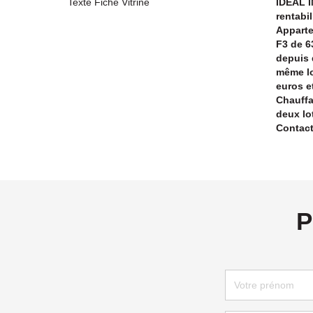
Texte Fiche Vitrine
IDÉAL I
rentabil
Apparte
F3 de 6
depuis
même lo
euros e
Chauffa
deux lo
Contact
P