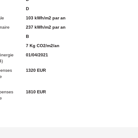
D
le
103 kWh/m2 par an
maire
237 kWh/m2 par an
B
7 Kg CO2/m2/an
énergie
01/04/2021
4)
penses
1320 EUR
e
penses
1810 EUR
e