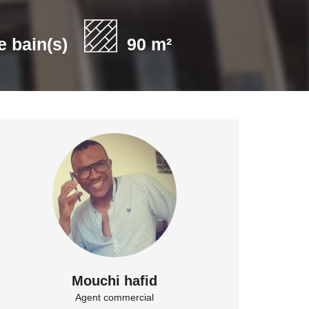
e bain(s)
90 m²
Mouchi hafid
Agent commercial