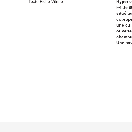
Texte Fiche Vitrine
Hyper c
F4 de 9
situé au
copropr
une cui
ouverte
chambre
Une cav