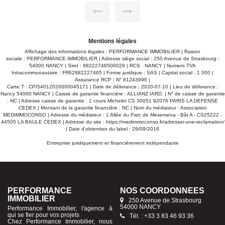
usage d'habitation : 9 Syndic Bénévole Contactez-moi aux 06
06 65 98 04 ou 03 83 46 93 36
Mentions légales
Affichage des informations légales : PERFORMANCE IMMOBILIER | Raison
sociale : PERFORMANCE IMMOBILIER | Adresse siège social : 250 Avenue de Strasbourg -
54000 NANCY | Siret : 88222746500029 | RCS : NANCY | Numero TVA
Intracommunautaire : FR62882227465 | Forme juridique : SAS | Capital social : 1 000 |
Assurance RCP : N° 61243996 |
Carte T : CPI54012020000045171 | Date de délivrance : 2020-07-10 | Lieu de délivrance :
Nancy 54000 NANCY | Caisse de garantie financière : ALLIANZ IARD. | N° de caisse de garantie
: NC | Adresse caisse de garantie : 1 cours Michelet CS 30051 92076 PARIS LA DEFENSE
CEDEX | Montant de la garantie financière : NC | Nom du médiateur : Association
MEDIMMOCONSO | Adresse du médiateur : 1 Allée du Parc de Mesemena - Bât A - CS25222 -
44505 LA BAULE CEDEX | Adresse du site :
https://medimmoconso.fr/adresser-une-reclamation/
| Date d'obtention du label : 29/09/2016
Entreprise juridiquement et financièrement indépendante
PERFORMANCE
NOS COORDONNÉES
IMMOBILIER
250 Avenue de Strasbourg
54000 NANCY
Performance Immobilier, l'agence à
qui se fier pour vos projets
Tél. : +33 3 83 46 93 36
Chez Performance Immobilier, nous