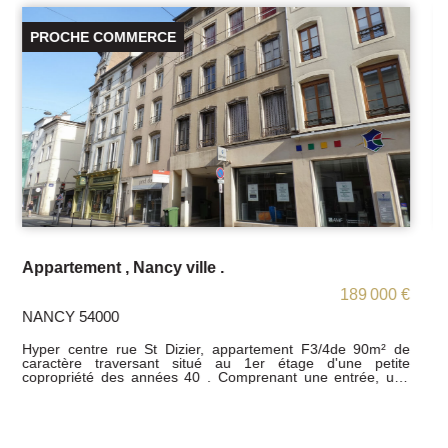
VENDU
Laxou secteur Paul Déroulède , F3 entièrement rénové.
146 000 €
LAXOU 54520
Situé dans une petite copropriété de caractère bien
entretenu "secteur Paul Déroulède " Appartement
entièrement rénové avec des matériaux de qualité du type
F3 de 52 m² avec une cave. Comprenant une cuisine
moderne indépendante ,équipée et aménagée, un salon ,
une salle de bain, un wc, un couloir, deux chambres avec
balconnet. Une cave. ( Insonorisation phonique et thermique)
Charges annuelles de copropriété : 250/an Nombre de lots à