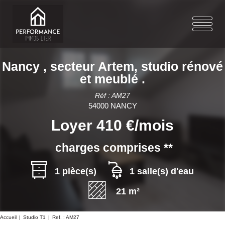
Nancy , secteur Artem, studio rénové
et meublé .
Réf : AM27
54000 NANCY
Loyer 410 €/mois
charges comprises **
1 pièce(s)
1 salle(s) d'eau
21 m²
Accueil
Studio T1
Ref. : AM27