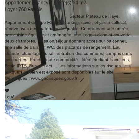
Appartement Nancy 3 pièce(s) 64 m2
Loyer 760 €/mois
54000 NANCY
Secteur Plateau de Haye.
Appartement de type F3 avec parking, cave , et jardin collectif,
rénové avec des matériaux de qualité. Comprenant une entrée,
une cuisine équipée et aménagée, une Loggia close et couverte .
deux chambres, un salon/séjour donnant accès sur balconnet,
une salle de bain, un WC, des placards de rangement. Eau
chaude, chauffage au sol, entretien des communs, compris dans
les charges. Proche toute commodité . Idéal étudiant Facultées,
Ecole IRTS. Bus ,ect ect ... Les informations sur les risques
auxquels ce bien est exposé sont disponibles sur le site
Géorisques : www.georisques.gouv.fr
Loué