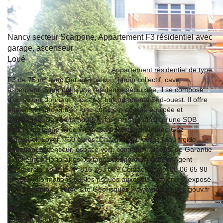
Nancy secteur Scarpone, Appartement F3 résidentiel avec
garage, ascenseur
Loué
54000 NANCY
Appartement résidentiel de type
F3 de 75 m² avec Garage, balcon, jardin collectif, cave,
ascenseur. Situé dans une résidence sécurisée, il se compose
d'un séjour donnant accès sur balcon orienté Sud-ouest. Il offre
également une entrée, une cuisine moderne équipée et
aménagée. Deux chambres avec dressing ainsi qu'une SDB
douche italienne avec WC séparé. Mode chauffage Gaz
Individuel. Loyer :760 euros. Charges : 70 euros (eau froide,
entretien, ascenseur, espace vert, commun). Dépôts de Garantie
: 760 euros Honoraires partagés acquéreur/vendeur Agent
commercial sous le N° 816 263 089 Contactez-moi 06 06 65 98
04. Les informations sur les risques auxquels ce bien est exposé
sont disponibles sur le site Géorisques : www.georisques.gouv.fr
Loue par l'agence