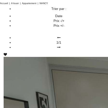
Accueil
A louer
Appartement
NANCY
Trier par :
Date
Prix -/+
Prix +/-
1/1