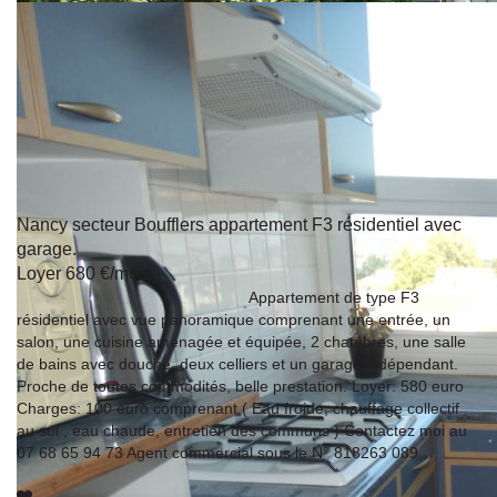
Nancy secteur Boufflers appartement F3 résidentiel avec
garage.
Loyer 680 €/mois
54000 NANCY
Appartement de type F3
résidentiel avec vue panoramique comprenant une entrée, un
salon, une cuisine aménagée et équipée, 2 chambres, une salle
de bains avec douche, deux celliers et un garage indépendant.
Proche de toutes commodités, belle prestation. Loyer: 580 euro
Charges: 100 euro comprenant ( Eau froide, chauffage collectif
au sol , eau chaude, entretien des communs ) Contactez moi au
07 68 65 94 73 Agent commercial sous le N° 818263 089