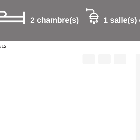
2 chambre(s)
1 salle(s)
M312