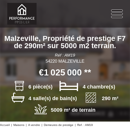
Malzeville, Propriété de prestige F7
de 290m² sur 5000 m2 terrain.
Réf : AM19
54220 MALZEVILLE
€1 025 000
**
6 pièce(s)
4 chambre(s)
4 salle(s) de bain(s)
290 m²
5009 m² de terrain
Accueil
Maisons
A vendre
Demeures de prestige
Ref. : AM19