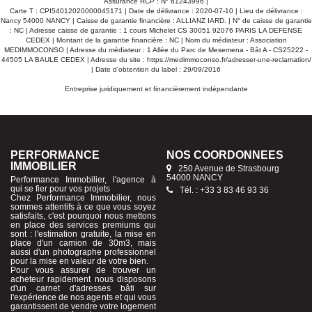
Assurance RCP : N° 61243996 |
Carte T : CPI54012020000045171 | Date de délivrance : 2020-07-10 | Lieu de délivrance :
Nancy 54000 NANCY | Caisse de garantie financière : ALLIANZ IARD. | N° de caisse de garantie
: NC | Adresse caisse de garantie : 1 cours Michelet CS 30051 92076 PARIS LA DEFENSE
CEDEX | Montant de la garantie financière : NC | Nom du médiateur : Association
MEDIMMOCONSO | Adresse du médiateur : 1 Allée du Parc de Mesemena - Bât A - CS25222 -
44505 LA BAULE CEDEX | Adresse du site :
https://medimmoconso.fr/adresser-une-reclamation/
| Date d'obtention du label : 29/09/2016
Entreprise juridiquement et financièrement indépendante
PERFORMANCE
NOS COORDONNÉES
IMMOBILIER
250 Avenue de Strasbourg
54000 NANCY
Performance Immobilier, l'agence à
qui se fier pour vos projets
Tél. : +33 3 83 46 93 36
Chez Performance Immobilier, nous
sommes attentifs à ce que vous soyez
satisfaits, c'est pourquoi nous mettons
en place des services premiums qui
sont : l'estimation gratuite, la mise en
place d'un camion de 30m3, mais
aussi d'un photographe professionnel
pour la mise en valeur de votre bien.
Pour vous assurer de trouver un
acheteur rapidement nous disposons
d'un carnet d'adresses bâti sur
l'expérience de nos agents et qui vous
garantissent de vendre votre logement