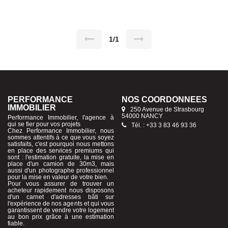
de copropriété : 3000 euro ( Eau chaude, Chauffage, concierge..) ,
deux places de parking privative. Nombre de lots : 48 Contactez
moi: 06 36 17 97 15 Agent commercial sous le N° :891 405 789 000
19 Honoraires charge vendeur.
1/1
PERFORMANCE
NOS COORDONNÉES
IMMOBILIER
250 Avenue de Strasbourg
54000 NANCY
Performance Immobilier, l'agence à
qui se fier pour vos projets
Tél. : +33 3 83 46 93 36
Chez Performance Immobilier, nous
sommes attentifs à ce que vous soyez
satisfaits, c'est pourquoi nous mettons
en place des services premiums qui
sont : l'estimation gratuite, la mise en
place d'un camion de 30m3, mais
aussi d'un photographe professionnel
pour la mise en valeur de votre bien.
Pour vous assurer de trouver un
acheteur rapidement nous disposons
d'un carnet d'adresses bâti sur
l'expérience de nos agents et qui vous
garantissent de vendre votre logement
au bon prix grâce à une estimation
fiable.