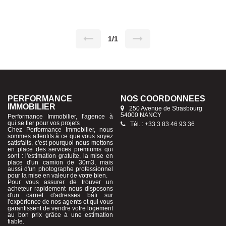
euros charges comprises. Un studio de 20 m² loué depuis 2016 :
300 euros charges comprises -F2 de 45 m² loué depuis 2016, 450
euros charges comprises. -F2 de 45 m2 loué depuis 2014 450 euro
charges comprises -Local commercial " association" Loué 400 euro
Taxe Foncière 2184 euro Contacter moi au 06 06 65 98 04 Agent
commercial sous le N° 818 263 089 Soit une rentabilité de 7,34%
1/1
PERFORMANCE
NOS COORDONNÉES
IMMOBILIER
250 Avenue de Strasbourg
54000 NANCY
Performance Immobilier, l'agence à
qui se fier pour vos projets
Tél. : +33 3 83 46 93 36
Chez Performance Immobilier, nous
sommes attentifs à ce que vous soyez
satisfaits, c'est pourquoi nous mettons
en place des services premiums qui
sont : l'estimation gratuite, la mise en
place d'un camion de 30m3, mais
aussi d'un photographe professionnel
pour la mise en valeur de votre bien.
Pour vous assurer de trouver un
acheteur rapidement nous disposons
d'un carnet d'adresses bâti sur
l'expérience de nos agents et qui vous
garantissent de vendre votre logement
au bon prix grâce à une estimation
fiable.