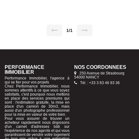
Un jardin individuel de 300 m², deux terrasses, un abri de jardin,
place de parking une dépendance, le tout clôturé par un portail
électrique . Comprenant : une entrée, une cuisine ouverte sur salon
donnant accès sur terrasse et jardin privatif, une chambre, un wc. En
souplex, deux chambres accès terrasse, une buanderie, un wc, une
sdb, nombreux rangements . bonne insonorisation phonique . Pour
toutes informations complémentaires veuillez me contacter au : 06
1/1
16 38 36 82 ou 03 83 46 93 36 Les honoraires sont à la charge du
vendeur
PERFORMANCE
NOS COORDONNÉES
IMMOBILIER
250 Avenue de Strasbourg
54000 NANCY
Performance Immobilier, l'agence à
qui se fier pour vos projets
Tél. : +33 3 83 46 93 36
Chez Performance Immobilier, nous
sommes attentifs à ce que vous soyez
satisfaits, c'est pourquoi nous mettons
en place des services premiums qui
sont : l'estimation gratuite, la mise en
place d'un camion de 30m3, mais
aussi d'un photographe professionnel
pour la mise en valeur de votre bien.
Pour vous assurer de trouver un
acheteur rapidement nous disposons
d'un carnet d'adresses bâti sur
l'expérience de nos agents et qui vous
garantissent de vendre votre logement
au bon prix grâce à une estimation