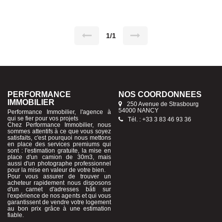
buanderie et une cave les honoraires sont à la charge du vendeur
Pour plus de renseignements veuillez me contacter au 06 16 38 36
82 ou 03 83 46 93 36
1/1
PERFORMANCE
NOS COORDONNÉES
IMMOBILIER
250 Avenue de Strasbourg
54000 NANCY
Performance Immobilier, l'agence à
qui se fier pour vos projets
Tél. : +33 3 83 46 93 36
Chez Performance Immobilier, nous
sommes attentifs à ce que vous soyez
satisfaits, c'est pourquoi nous mettons
en place des services premiums qui
sont : l'estimation gratuite, la mise en
place d'un camion de 30m3, mais
aussi d'un photographe professionnel
pour la mise en valeur de votre bien.
Pour vous assurer de trouver un
acheteur rapidement nous disposons
d'un carnet d'adresses bâti sur
l'expérience de nos agents et qui vous
garantissent de vendre votre logement
au bon prix grâce à une estimation
fiable.