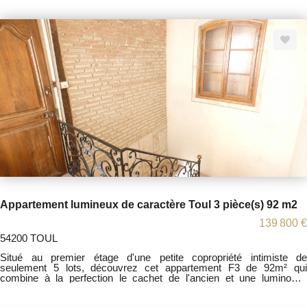
avec des matériaux de qualité, une climatisation réversible pour un
confort thermique optimal été comme hiver .Une cave, et possibilité
d'avoir un garage . Les honoraires sont à la charge du vendeur. TI
sous le N° 818263089 Les informations sur les risques auxquels ce
bien est exposé sont disponibles sur le site Géorisques :
www.georisques.gouv.fr
Appartement lumineux de caractère Toul 3 pièce(s) 92 m2
139 800 €
54200 TOUL
Situé au premier étage d'une petite copropriété intimiste de
seulement 5 lots, découvrez cet appartement F3 de 92m² qui
combine à la perfection le cachet de l'ancien et une luminosité
baignante. Ici, pas de travaux à prévoir, l'appartement est en très bon
état. Il comporte 2 grandes chambres idéales pour créer de