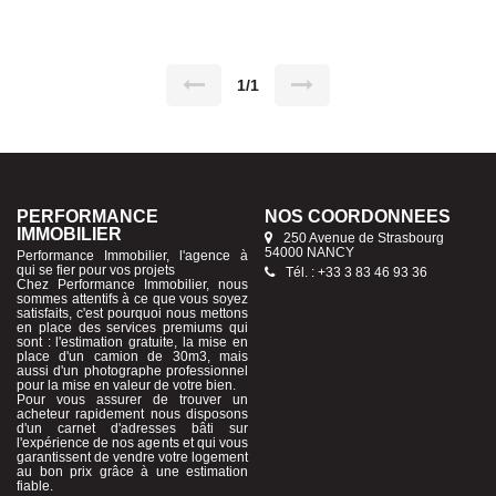
auxquels ce bien est exposé sont disponibles sur le site
Géorisques : www.georisques.gouv.fr Pour plus de
renseignements, contactez-moi au 06 16 38 36 82 ou
0383469336
1/1
PERFORMANCE
NOS COORDONNÉES
IMMOBILIER
250 Avenue de Strasbourg
54000 NANCY
Performance Immobilier, l'agence à
qui se fier pour vos projets
Tél. : +33 3 83 46 93 36
Chez Performance Immobilier, nous
sommes attentifs à ce que vous soyez
satisfaits, c'est pourquoi nous mettons
en place des services premiums qui
sont : l'estimation gratuite, la mise en
place d'un camion de 30m3, mais
aussi d'un photographe professionnel
pour la mise en valeur de votre bien.
Pour vous assurer de trouver un
acheteur rapidement nous disposons
d'un carnet d'adresses bâti sur
l'expérience de nos agents et qui vous
garantissent de vendre votre logement
au bon prix grâce à une estimation
fiable.