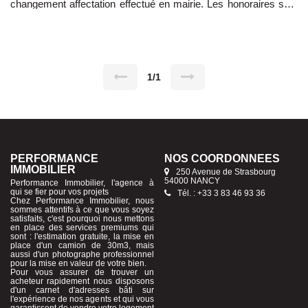
changement affectation effectué en mairie. Les honoraires sont
à la charge du vendeur. Les informations sur les risques
auxquels ce bien est exposé sont disponibles sur le site
Géorisques : www.georisques.gouv.fr Pour plus de
renseignements, contactez-moi au 06 16 38 36 82 ou
0383469336
1/1
PERFORMANCE
NOS COORDONNÉES
IMMOBILIER
250 Avenue de Strasbourg
54000 NANCY
Performance Immobilier, l'agence à
qui se fier pour vos projets
Tél. : +33 3 83 46 93 36
Chez Performance Immobilier, nous
sommes attentifs à ce que vous soyez
satisfaits, c'est pourquoi nous mettons
en place des services premiums qui
sont : l'estimation gratuite, la mise en
place d'un camion de 30m3, mais
aussi d'un photographe professionnel
pour la mise en valeur de votre bien.
Pour vous assurer de trouver un
acheteur rapidement nous disposons
d'un carnet d'adresses bâti sur
l'expérience de nos agents et qui vous