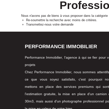
Professio
Nous n'avons pas de biens à vous proposer dans la catégorie Pr
Re-soumettre la recherche avec moins de critères.
Transmettez-nous votre demande
PERFORMANCE IMMOBILIER
Performance Immobilier, l'agence à qui se fier pour 
projets
Chez Performance Immobilier, nous sommes attentif
ce que vous soyez satisfaits, c'est pourquoi no
mettons en place des services premiums qui sont
l'estimation gratuite, la mise en place d'un camion
30m3, mais aussi d'un photographe professionnel p
la mise en valeur de votre bien.