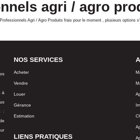
nnels agri / agro prod
ofessionnels Agri / Agro Produits frais pour le moment , plusieurs options s'
NOS SERVICES
A
Acheter
M
vos
Vendre
Ma
s à
Louer
A
us
Gérance
I
 :
Estimation
Ch
 de
Ap
our
LIENS PRATIQUES
Ap