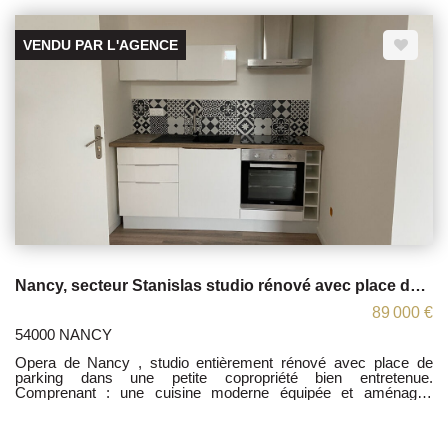
commerces) Charges trimestrielles :113 euros. Nombre de
lots:54 Honoraires charge acquéreurs Contactez moi: 06 36 17
97 15 Agent commercial sous le N° :891 405 789 000 19
VENDU PAR L'AGENCE
Nancy, secteur Stanislas studio rénové avec place de parking .
89 000 €
54000 NANCY
Opera de Nancy , studio entièrement rénové avec place de
parking dans une petite copropriété bien entretenue.
Comprenant : une cuisine moderne équipée et aménagée
ouverte sur une pièce à vivre. Une salle de bain .Une place de
stationnement privatif Proche centre-ville . Contactez-moi aux
06 06 65 98 04 Charges annuelles : 480 euro. Agent commercial