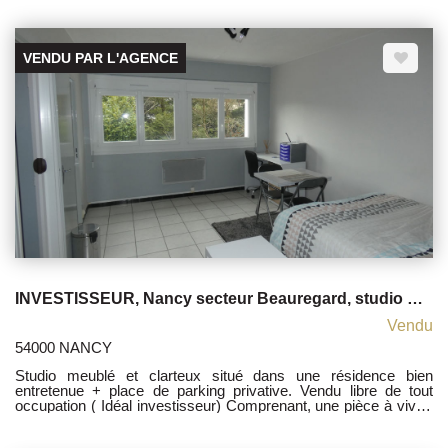
Ascenseur. Proche des accès écoles, gares, bus, autoroute,
école, IUFM, fac de lettres. Location possible 650 euro Les
honoraires sont à la charge du vendeur. TI sous le N°
818263089 Les informations sur les risques auxquels ce bien
VENDU PAR L'AGENCE
est exposé sont disponibles sur le site Géorisques :
www.georisques.gouv.fr
INVESTISSEUR, Nancy secteur Beauregard, studio meublé + place de parking privative
Vendu
54000 NANCY
Studio meublé et clarteux situé dans une résidence bien
entretenue + place de parking privative. Vendu libre de tout
occupation ( Idéal investisseur) Comprenant, une pièce à vivre,
une cuisine Kitchenette, une SdB, un WC. Une place de parking,
ascenseur. Proche de toutes commodités (écoles, fac,