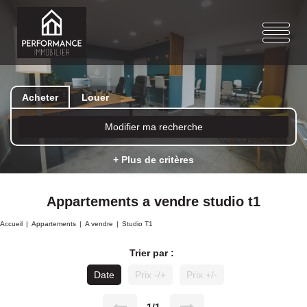
Acheter
Louer
Modifier ma recherche
+ Plus de critères
Appartements a vendre studio t1
Accueil
Appartements
A vendre
Studio T1
Trier par :
Date
Prix -/+
Prix +/-