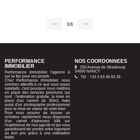
bois apparentes. Le bien se compose d'une entrée ouvrant sur
une cuisine équipée, d'un salon/séjour chaleureux, et d'une
chambre confortable donnant un accès direct à la salle d'eau et
aux WC. Pour votre confort au quotidien, l'appartement dispose
également d'une cave privative et d'un parking gratuit et
sécurisé situé à seulement 50 mètres de l'immeuble. Ce bien
1/1
coup de coeur est idéal pour une personne seule, un couple, ou
pour un investisseur recherchant un projet à forte rentabilité
locative. Les informations sur les risques auxquels ce bien est
exposé sont disponibles sur le site Géorisques :
www.georisques.gouv.fr. Honoraires d'agence à la charge du
vendeur Contactez moi au 06 16 38 36 82
PERFORMANCE
NOS COORDONNÉES
IMMOBILIER
250 Avenue de Strasbourg
54000 NANCY
Performance Immobilier, l'agence à
qui se fier pour vos projets
Tél. : +33 3 83 46 93 36
Chez Performance Immobilier, nous
sommes attentifs à ce que vous soyez
satisfaits, c'est pourquoi nous mettons
en place des services premiums qui
sont : l'estimation gratuite, la mise en
place d'un camion de 30m3, mais
aussi d'un photographe professionnel
pour la mise en valeur de votre bien.
Pour vous assurer de trouver un
acheteur rapidement nous disposons
d'un carnet d'adresses bâti sur
l'expérience de nos agents et qui vous
garantissent de vendre votre logement
au bon prix grâce à une estimation
fiable.