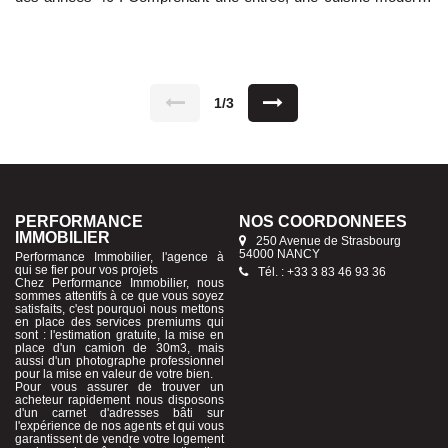
et équipée ouverte sur salon/séjour, une sdb, 2 chambres et un
bureau. Une cave. TI sous le N° 818263089 Honoraire charge
vendeur Les informations sur les risques auxquels ce bien est
exposé sont disponibles sur le site Géorisques
www.georisques.gouv.fr
1/3
PERFORMANCE
NOS COORDONNÉES
IMMOBILIER
250 Avenue de Strasbourg
54000 NANCY
Performance Immobilier, l'agence à
qui se fier pour vos projets
Tél. : +33 3 83 46 93 36
Chez Performance Immobilier, nous
sommes attentifs à ce que vous soyez
satisfaits, c'est pourquoi nous mettons
en place des services premiums qui
sont : l'estimation gratuite, la mise en
place d'un camion de 30m3, mais
aussi d'un photographe professionnel
pour la mise en valeur de votre bien.
Pour vous assurer de trouver un
acheteur rapidement nous disposons
d'un carnet d'adresses bâti sur
l'expérience de nos agents et qui vous
garantissent de vendre votre logement