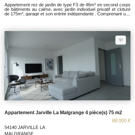
Appartement rez de jardin de type F3 de 46m² en second corps
de bâtiments au calme, avec jardin individuel privatif et cloturè
de 175m², garage et son entrée indépendante . Comprenant une
entrée, un couloir distribuant deux chambres, une cuisine
équipée et aménagée ouverte sur salon.une sdb avec wc, Idéal
investisseur ou résidence principal ,actuellement libre de
Location était louée 650 euros soit 9% de rentabilité. Prévoir
rafraîchissement. Chaudière récente, et ravalement de façade
budgétiser pour fin 2026 . Les honoraires sont à la charge du
vendeur. TI sous le N° 818263089 Les informations sur les
risques auxquels ce bien est exposé sont disponibles sur le site
Géorisques : www.georisques.gouv.fr
Appartement Jarville La Malgrange 4 pièce(s) 75 m2
88 000 €
54140 JARVILLE LA
MALGRANGE