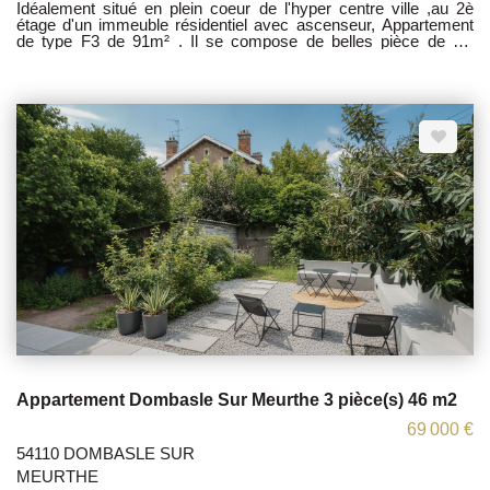
Idéalement situé en plein coeur de l'hyper centre ville ,au 2è
étage d'un immeuble résidentiel avec ascenseur, Appartement
de type F3 de 91m² . Il se compose de belles pièce de vie
lumineuse , avec un agencement confortable et fonctionnel. Une
annexe indépendante de 9m² actuellement aménagé en sdb
avec wc, compléte ce bien ;Celle-ci peut être réaménagée selon
vos besoin ( bureau, espace professionnel Les informations sur
les risques auxquels ce bien est exposé sont disponibles sur le
site Géorisques : www.georisques.gouv.fr.
Appartement Dombasle Sur Meurthe 3 pièce(s) 46 m2
69 000 €
54110 DOMBASLE SUR
MEURTHE