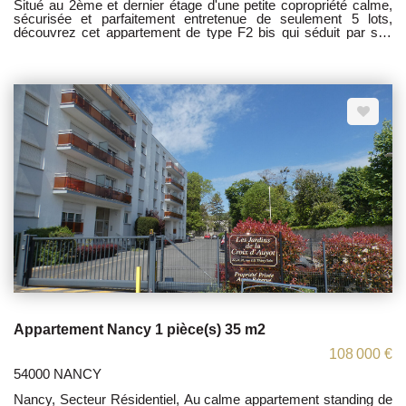
Situé au 2ème et dernier étage d'une petite copropriété calme,
sécurisée et parfaitement entretenue de seulement 5 lots,
découvrez cet appartement de type F2 bis qui séduit par ses
beaux volumes, sa grande clarté et le cachet de ses poutres en
bois apparentes. Le bien se compose d'une entrée ouvrant sur
une cuisine équipée, d'un salon/séjour chaleureux, et d'une
chambre confortable donnant un accès direct à la salle d'eau et
aux WC. Pour votre confort au quotidien, l'appartement dispose
également d'une cave privative et d'un parking gratuit et
sécurisé situé à seulement 50 mètres de l'immeuble. Ce bien
coup de coeur est idéal pour une personne seule, un couple, ou
pour un investisseur recherchant un projet à forte rentabilité
locative. Les informations sur les risques auxquels ce bien est
exposé sont disponibles sur le site Géorisques :
www.georisques.gouv.fr. Honoraires d'agence à la charge du
vendeur Contactez moi au 06 16 38 36 82
Appartement Nancy 1 pièce(s) 35 m2
108 000 €
54000 NANCY
Nancy, Secteur Résidentiel, Au calme appartement standing de