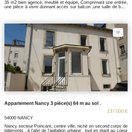
35 m2 bien agencé, meublé et équipé, Comprenant une entrée,
une pièce à vivre donnant accès sur balcon ,une salle de bain,
un WC, un dressing . place de parking privatif, Jardin collectif ,
Ascenseur. Proche des accès écoles, gares, bus, autoroute,
école, IUFM, fac de lettres. Location possible 650 euro Les
honoraires sont à la charge du vendeur. TI sous le N°
818263089 Les informations sur les risques auxquels ce bien
est exposé sont disponibles sur le site Géorisques :
www.georisques.gouv.fr
Appartement Nancy 3 pièce(s) 64 m au sol .
137 000 €
54000 NANCY
Nancy secteur Poincaré, centre ville, nichè en second corps de
bâtiments , à l'abri de l'agitation urbaine , tout en étant au coeur