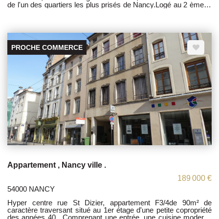
de l'un des quartiers les plus prisés de Nancy.Logé au 2 ème et
dernier étage sans voisin au dessus de votre tête , entiérement
remis à neuf avec des matériaux de qualité, une climatisation
réversible pour un confort thermique optimal été comme hiver
.Une cave, et possibilité d'avoir un garage . Les honoraires sont
à la charge du vendeur. TI sous le N° 818263089 Les
PROCHE COMMERCE
informations sur les risques auxquels ce bien est exposé sont
disponibles sur le site Géorisques : www.georisques.gouv.fr
Appartement , Nancy ville .
189 000 €
54000 NANCY
Hyper centre rue St Dizier, appartement F3/4de 90m² de
caractère traversant situé au 1er étage d'une petite copropriété
des années 40 . Comprenant une entrée, une cuisine moderne