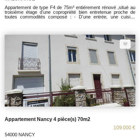
Appartement de type F4 de 75m² entiérement rénové ,situé au
troisième étage d'une copropriété bien entretenue proche de
toutes commodités composé : - D'une entrée, une cuisine
équipée, un salon/séjour lumineux exposition sud-ouest , 3
chambres, 1 salle de bain, 1 WC . Un cellier. Les honoraires
sont à la charge du vendeur. TI sous le N° 818263089 Les
informations sur les risques auxquels ce bien est exposé sont
disponibles sur le site Géorisques : www.georisques.gouv.fr
Appartement Nancy 4 pièce(s) 70m2
109 000 €
54000 NANCY