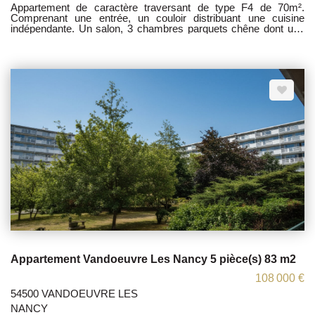
Appartement de caractère traversant de type F4 de 70m².
Comprenant une entrée, un couloir distribuant une cuisine
indépendante. Un salon, 3 chambres parquets chêne dont une
en enfilade. Une SDB avec douche et baignoire. TI sous le N°
818263089 Honoraire charge vendeur/acquereur Les
informations sur les risques auxquels ce bien est exposé sont
disponibles sur le site Géorisques www.georisques.gouv.fr
Appartement Vandoeuvre Les Nancy 5 pièce(s) 83 m2
108 000 €
54500 VANDOEUVRE LES
NANCY