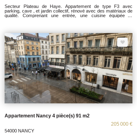
Secteur Plateau de Haye. Appartement de type F3 avec
parking, cave , et jardin collectif, rénové avec des matériaux de
qualité. Comprenant une entrée, une cuisine équipée et
aménagée, une Loggia close et couverte . deux chambres, un
salon/séjour donnant accès sur balconnet, une salle de bain, un
WC, des placards de rangement. Eau chaude, chauffage au sol,
entretien des communs, compris dans les charges. Proche
toute commodité . Idéal étudiant Facultées, Ecole IRTS. Bus
,ect ect ... Les informations sur les risques auxquels ce bien est
exposé sont disponibles sur le site Géorisques :
www.georisques.gouv.fr
Appartement Nancy 4 pièce(s) 91 m2
205 000 €
54000 NANCY