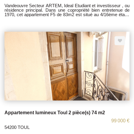
Vandeouvre Secteur ARTEM, Ideal Etudiant et investisseur , ou
résidence principal. Dans une copropriété bien entretenue de
1970, cet appartement F5 de 83m2 est situé au 4/16ème étage
et bénéficie d'un ascenseur, d'un jardin collectif et d'une place de
parking privée. Il y a une entrée, une cuisine équipée et
aménagée ouverte sur le salon, 4 chambres, une salle de bain
et des toilettes. Chauffage collectif. Montant de la charge
annuelle : 3400 euros, incluant : (Eau froide, chaude, ascenseur,
conciergerie, etc.) les honoraires sont à la charge du vendeur
Les informations sur les risques auxquels ce bien est exposé
sont disponibles sur le site Géorisques :
www.georisques.gouv.fr Contactez-moi au 06 16 38 36 82 ou
03.83.46.93.36
Appartement lumineux Toul 2 pièce(s) 74 m2
99 000 €
54200 TOUL