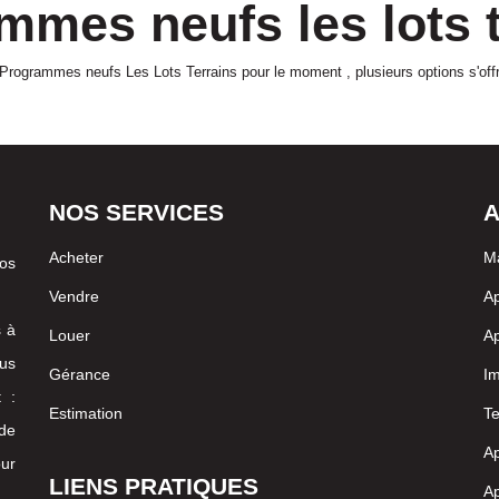
mmes neufs les lots t
Programmes neufs Les Lots Terrains pour le moment , plusieurs options s'offr
NOS SERVICES
A
Acheter
M
vos
Vendre
Ap
s à
Louer
Ap
us
Gérance
I
 :
Estimation
Te
 de
Ap
our
LIENS PRATIQUES
Ap