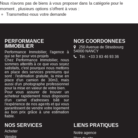
Nous n'avons pas de biens à vous proposer dans la catégorie pour le
moment , plusieurs options s'offrent à vous :
Transmettez-nous votre demande
PERFORMANCE
NOS COORDONNÉES
IMMOBILIER
250 Avenue de Strasbourg
54000 NANCY
Performance Immobilier, l'agence à
qui se fier pour vos projets
Tél. : +33 3 83 46 93 36
Chez Performance Immobilier, nous
sommes attentifs à ce que vous soyez
satisfaits, c'est pourquoi nous mettons
en place des services premiums qui
sont : l'estimation gratuite, la mise en
place d'un camion de 30m3, mais
aussi d'un photographe professionnel
pour la mise en valeur de votre bien.
Pour vous assurer de trouver un
acheteur rapidement nous disposons
d'un carnet d'adresses bâti sur
l'expérience de nos agents et qui vous
garantissent de vendre votre logement
au bon prix grâce à une estimation
fiable.
NOS SERVICES
LIENS PRATIQUES
Acheter
Notre agence
Vendre