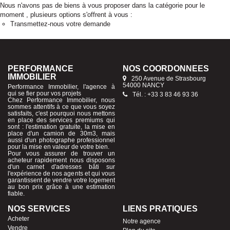
Nous n'avons pas de biens à vous proposer dans la catégorie pour le
moment , plusieurs options s'offrent à vous :
Transmettez-nous votre demande
PERFORMANCE
NOS COORDONNÉES
IMMOBILIER
250 Avenue de Strasbourg
54000 NANCY
Performance Immobilier, l'agence à
qui se fier pour vos projets
Tél. : +33 3 83 46 93 36
Chez Performance Immobilier, nous
sommes attentifs à ce que vous soyez
satisfaits, c'est pourquoi nous mettons
en place des services premiums qui
sont : l'estimation gratuite, la mise en
place d'un camion de 30m3, mais
aussi d'un photographe professionnel
pour la mise en valeur de votre bien.
Pour vous assurer de trouver un
acheteur rapidement nous disposons
d'un carnet d'adresses bâti sur
l'expérience de nos agents et qui vous
garantissent de vendre votre logement
au bon prix grâce à une estimation
fiable.
NOS SERVICES
LIENS PRATIQUES
Acheter
Notre agence
Vendre