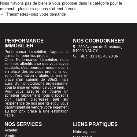
Nous n'avons pas de biens à vous proposer dans la catégorie pour le
moment , plusieurs options s'offrent à vous :
Transmettez-nous votre demande
PERFORMANCE
NOS COORDONNÉES
IMMOBILIER
250 Avenue de Strasbourg
54000 NANCY
Performance Immobilier, l'agence à
qui se fier pour vos projets
Tél. : +33 3 83 46 93 36
Chez Performance Immobilier, nous
sommes attentifs à ce que vous soyez
satisfaits, c'est pourquoi nous mettons
en place des services premiums qui
sont : l'estimation gratuite, la mise en
place d'un camion de 30m3, mais
aussi d'un photographe professionnel
pour la mise en valeur de votre bien.
Pour vous assurer de trouver un
acheteur rapidement nous disposons
d'un carnet d'adresses bâti sur
l'expérience de nos agents et qui vous
garantissent de vendre votre logement
au bon prix grâce à une estimation
fiable.
NOS SERVICES
LIENS PRATIQUES
Acheter
Notre agence
Vendre