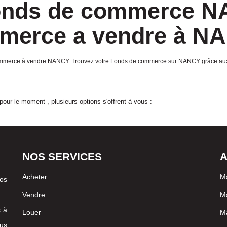
Fonds de commerce N
merce a vendre à N
de commerce à vendre NANCY. Trouvez votre Fonds de commerce sur NANCY grâc
our le moment , plusieurs options s'offrent à vous :
NOS SERVICES
A
Acheter
Ma
vos
Vendre
M
s à
Louer
Ma
us