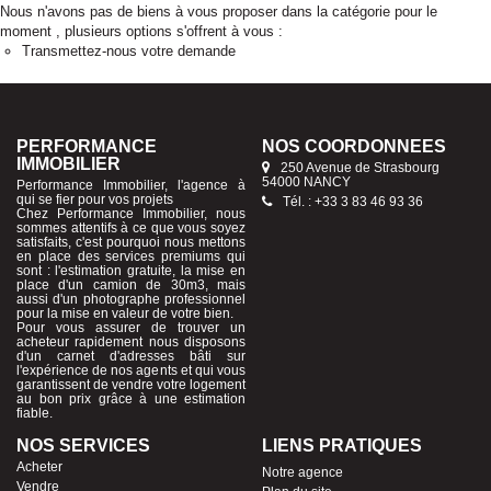
Nous n'avons pas de biens à vous proposer dans la catégorie pour le
moment , plusieurs options s'offrent à vous :
Transmettez-nous votre demande
PERFORMANCE
NOS COORDONNÉES
IMMOBILIER
250 Avenue de Strasbourg
54000 NANCY
Performance Immobilier, l'agence à
qui se fier pour vos projets
Tél. : +33 3 83 46 93 36
Chez Performance Immobilier, nous
sommes attentifs à ce que vous soyez
satisfaits, c'est pourquoi nous mettons
en place des services premiums qui
sont : l'estimation gratuite, la mise en
place d'un camion de 30m3, mais
aussi d'un photographe professionnel
pour la mise en valeur de votre bien.
Pour vous assurer de trouver un
acheteur rapidement nous disposons
d'un carnet d'adresses bâti sur
l'expérience de nos agents et qui vous
garantissent de vendre votre logement
au bon prix grâce à une estimation
fiable.
NOS SERVICES
LIENS PRATIQUES
Acheter
Notre agence
Vendre