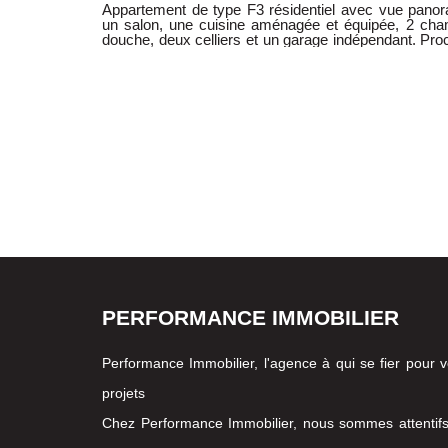
Appartement de type F3 résidentiel avec vue pano
un salon, une cuisine aménagée et équipée, 2 cha
douche, deux celliers et un garage indépendant. Pro
prestation. Loyer: 580 euro Charges: 100 euro comprenant ( Eau froide, chauffage
collectif au sol , eau chaude, entretien des communs ) Contactez moi au 07 68 65 94
73 Agent commercial sous le N° 818263 089
PERFORMANCE IMMOBILIER
Performance Immobilier, l'agence à qui se fier pour 
projets
Chez Performance Immobilier, nous sommes attentif