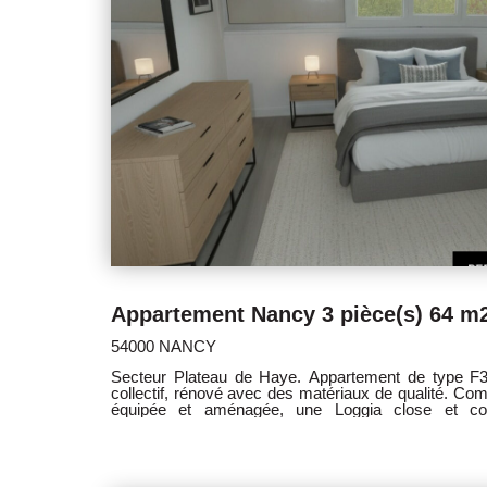
Appartement Nancy 3 pièce(s) 64 m
54000 NANCY
Secteur Plateau de Haye. Appartement de type F3 avec parking, cave , et jardin
collectif, rénové avec des matériaux de qualité. Comprenant une entrée, une cuisine
équipée et aménagée, une Loggia close et co
salon/séjour donnant accès sur balconnet, une salle
rangement. Eau chaude, chauffage au sol, entretien des communs, compris dans les
charges. Proche toute commodité . Idéal étudiant 
ect ... Les informations sur les risques auxquels ce