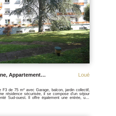
Nancy secteur Scarpone, Appartement F3 résidentiel avec garage, ascenseur
Loué
e F3 de 75 m² avec Garage, balcon, jardin collectif,
nté Sud-ouest. Il offre également une entrée, une
ménagée. Deux chambres avec dressing ainsi qu'une
séparé. Mode chauffage Gaz Individuel. Loyer :760
 froide, entretien, ascenseur, espace vert, commun).
ros Honoraires partagés acquéreur/vendeur Agent