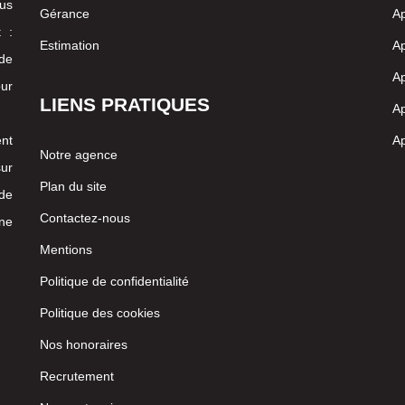
us
Gérance
Ap
 :
Estimation
Ap
 de
A
our
LIENS PRATIQUES
Ap
nt
Ap
Notre agence
ur
Plan du site
 de
Contactez-nous
ne
Mentions
Politique de confidentialité
Politique des cookies
Nos honoraires
Recrutement