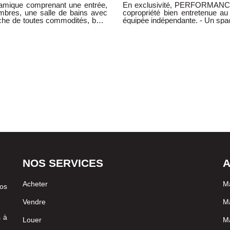
ramique comprenant une entrée,
En exclusivité, PERFORMANCE
mbres, une salle de bains avec
copropriété bien entretenue au dern
che de toutes commodités, belle
équipée indépendante. - Un spacieux salon/séjour, très lumineux - une chambre, -une
salle de bain -une cave. Nombre de lots à usage d'habitation : 8 Loyer: 460
euro/mois. Charges: 30 euro/moi
: 0616383682
NOS SERVICES
A
Acheter
M
vos
Vendre
Ma
s à
Louer
Ma