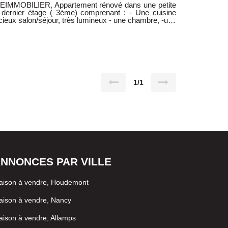
IMMOBILIER, Appartement rénové dans une petite
ier étage ( 3éme) comprenant : - Une cuisine
s . Possibilité de louer un garage . Contactez moi au
1/1
NNONCES PAR VILLE
aison à vendre, Houdemont
ison à vendre, Nancy
ison à vendre, Allamps