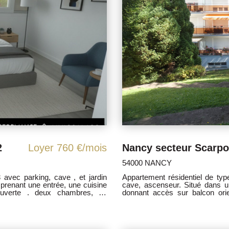
2
Loyer 760 €/mois
54000 NANCY
Appartement résidentiel de typ
cave, ascenseur. Situé dans une résidence sécurisée, il se compose d'un séjour
uverte . deux chambres, un
donnant accès sur balcon orie
 de bain, un WC, des placards de
cuisine moderne équipée et a
SDB douche italienne avec WC 
Facultées, Ecole IRTS. Bus ,ect
euros. Charges : 70 euros (eau
 bien est exposé sont disponibles
Dépôts de Garantie : 760 eu