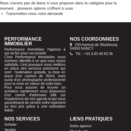
Nous n'avons pas de biens à vous proposer dans la catégorie pour le
moment , plusieurs options s'offrent à vous :
Transmettez-nous votre demande
PERFORMANCE
NOS COORDONNÉES
IMMOBILIER
250 Avenue de Strasbourg
54000 NANCY
Performance Immobilier, l'agence à
qui se fier pour vos projets
Tél. : +33 3 83 46 93 36
Chez Performance Immobilier, nous
sommes attentifs à ce que vous soyez
satisfaits, c'est pourquoi nous mettons
en place des services premiums qui
sont : l'estimation gratuite, la mise en
place d'un camion de 30m3, mais
aussi d'un photographe professionnel
pour la mise en valeur de votre bien.
Pour vous assurer de trouver un
acheteur rapidement nous disposons
d'un carnet d'adresses bâti sur
l'expérience de nos agents et qui vous
garantissent de vendre votre logement
au bon prix grâce à une estimation
fiable.
NOS SERVICES
LIENS PRATIQUES
Acheter
Notre agence
Vendre