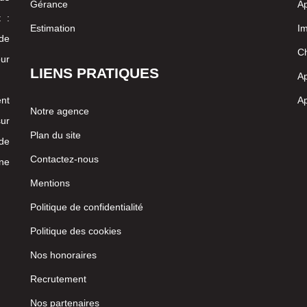
Gérance
Ap
 :
Estimation
I
 de
Ch
our
LIENS PRATIQUES
Ap
nt
Ap
Notre agence
ur
Plan du site
 de
Contactez-nous
ne
Mentions
Politique de confidentialité
Politique des cookies
Nos honoraires
Recrutement
Nos partenaires