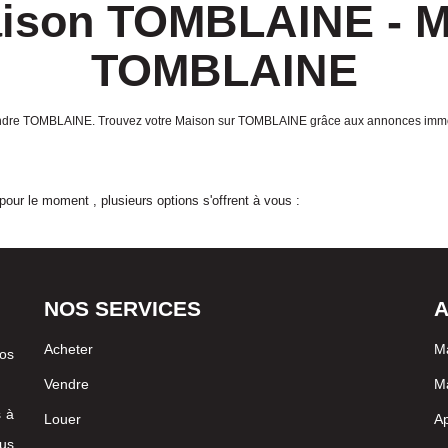
aison TOMBLAINE - M
TOMBLAINE
 à vendre TOMBLAINE. Trouvez votre Maison sur TOMBLAINE grâce aux annonces
our le moment , plusieurs options s'offrent à vous :
NOS SERVICES
A
Acheter
Ma
vos
Vendre
Ma
s à
Louer
A
us